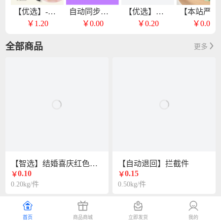
【优选】-护手霜
自动同步上家物流
【优选】随机蔬菜种子
【本站严选】小香包
￥1.20
￥0.00
￥0.20
￥0.00
全部商品
更多
【智选】结婚喜庆红色挂钩
【自动退回】拦截件
0.10
0.15
￥
￥
0.20kg/件
0.50kg/件
首页
商品商城
立即发货
我的