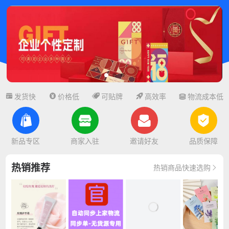





发货快
价格低
可贴牌
高效率
物流成本低




新品专区
商家入驻
邀请好友
品质保障
热销推荐
热销商品快速选购
