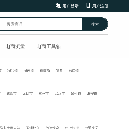
用户登录
用户注册
搜索
电商流量
电商工具箱
省
湖北省
湖南省
福建省
陕西
陕西省
市
成都市
无锡市
杭州市
武汉市
泉州市
淮安市
易卡优供应链
圆通快递
韵达快递
中铁快运
中通快递