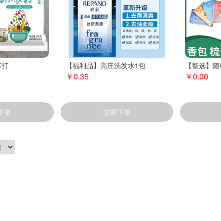
苏打
【福利品】亮庄洗发水1包
【智选】随
￥0.35
￥0.00
下单
立即下单