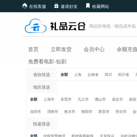
在线客服
邀请好友
收藏网站
商品价格低 · 物流成本低
首页
立即发货
会员中心
余额充
免费看电影-短剧
省份筛选
全部
上海
云南省
四川
四川省
地区筛选
全部
上海市
东莞市
九江市
佛山市
保定市
南昌
深圳市
渭南市
衡水市
衡阳市
西安市
邢台市
金
快递筛选
全部
中铁智慧物流
邮政电商标快
京东快运
吉时达物