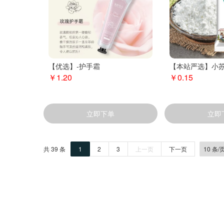
【优选】-护手霜
【本站严选】小
￥1.20
￥0.15
立即下单
立即
共 39 条
1
2
3
上一页
下一页