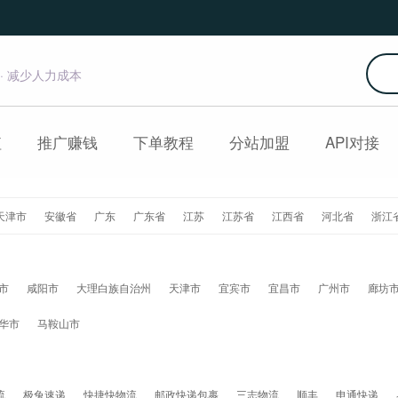
 · 减少人力成本
值
推广赚钱
下单教程
分站加盟
API对接
天津市
安徽省
广东
广东省
江苏
江苏省
江西省
河北省
浙江
市
咸阳市
大理白族自治州
天津市
宜宾市
宜昌市
广州市
廊坊
华市
马鞍山市
流
极兔速递
快捷快物流
邮政快递包裹
三志物流
顺丰
申通快递